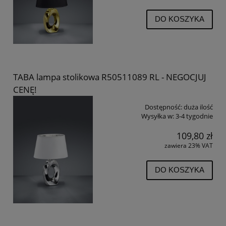
DO KOSZYKA
TABA lampa stolikowa R50511089 RL - NEGOCJUJ
CENĘ!
Dostępność:
duża ilość
Wysyłka w:
3-4 tygodnie
109,80 zł
zawiera 23% VAT
DO KOSZYKA