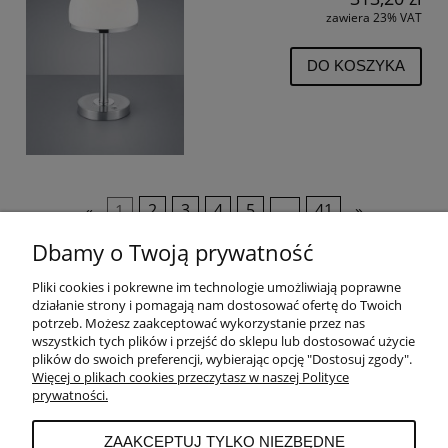
zawiera 23% VAT
DO KOSZYKA
«
1
2
3
4
5
...
41
»
Dbamy o Twoją prywatność
Pliki cookies i pokrewne im technologie umożliwiają poprawne
POMOC
działanie strony i pomagają nam dostosować ofertę do Twoich
potrzeb. Możesz zaakceptować wykorzystanie przez nas
wszystkich tych plików i przejść do sklepu lub dostosować użycie
PŁATNOŚCI I DOSTAWA
plików do swoich preferencji, wybierając opcję "Dostosuj zgody".
Więcej o plikach cookies przeczytasz w naszej Polityce
prywatności.
MOJE KONTO
ZAAKCEPTUJ TYLKO NIEZBĘDNE