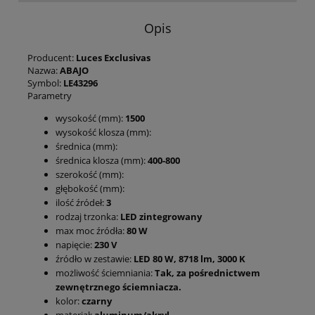
Opis
Producent:
Luces Exclusivas
Nazwa:
ABAJO
Symbol:
LE43296
Parametry
wysokość (mm):
1500
wysokość klosza (mm):
średnica (mm):
średnica klosza (mm):
400-800
szerokość (mm):
głębokość (mm):
ilość źródeł:
3
rodzaj trzonka:
LED zintegrowany
max moc źródła:
80 W
napięcie:
230 V
źródło w zestawie:
LED 80 W, 8718 lm, 3000 K
możliwość ściemniania:
Tak, za pośrednictwem
zewnętrznego ściemniacza.
kolor:
czarny