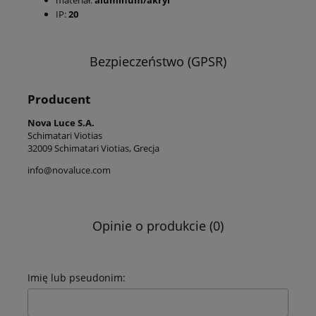
materiał:
aluminum/akryl
IP:
20
Bezpieczeństwo (GPSR)
Producent
Nova Luce S.A.
Schimatari Viotias
32009 Schimatari Viotias, Grecja
info@novaluce.com
Opinie o produkcie (0)
Imię lub pseudonim: