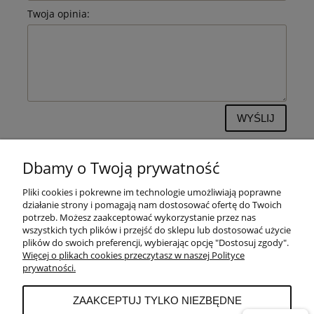
Twoja opinia:
WYŚLIJ
Dbamy o Twoją prywatność
Pliki cookies i pokrewne im technologie umożliwiają poprawne
POMOC
działanie strony i pomagają nam dostosować ofertę do Twoich
potrzeb. Możesz zaakceptować wykorzystanie przez nas
wszystkich tych plików i przejść do sklepu lub dostosować użycie
PŁATNOŚCI I DOSTAWA
plików do swoich preferencji, wybierając opcję "Dostosuj zgody".
Więcej o plikach cookies przeczytasz w naszej Polityce
prywatności.
MOJE KONTO
ZAAKCEPTUJ TYLKO NIEZBĘDNE