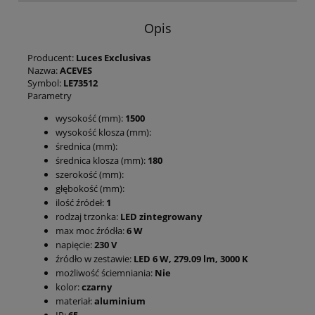
Opis
Producent:
Luces Exclusivas
Nazwa:
ACEVES
Symbol:
LE73512
Parametry
wysokość (mm):
1500
wysokość klosza (mm):
średnica (mm):
średnica klosza (mm):
180
szerokość (mm):
głębokość (mm):
ilość źródeł:
1
rodzaj trzonka:
LED zintegrowany
max moc źródła:
6 W
napięcie:
230 V
źródło w zestawie:
LED 6 W, 279.09 lm, 3000 K
możliwość ściemniania:
Nie
kolor:
czarny
materiał:
aluminium