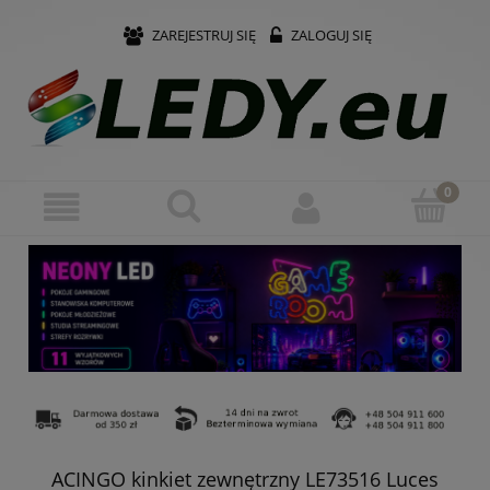
ZAREJESTRUJ SIĘ
ZALOGUJ SIĘ
ACINGO kinkiet zewnętrzny LE73516 Luces