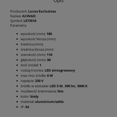
Opis
Producent:
Luces Exclusivas
Nazwa:
ACINGO
Symbol:
LE73516
Parametry
wysokość (mm):
180
wysokość klosza (mm):
średnica (mm):
średnica klosza (mm):
szerokość (mm):
110
głębokość (mm):
90
ilość źródeł:
1
rodzaj trzonka:
LED zintegrowany
max moc źródła:
6 W
napięcie:
230 V
źródło w zestawie:
LED 5 W, 398 lm, 3000 K
możliwość ściemniania:
Nie
kolor:
biały
materiał:
aluminium/szkło
IP:
54