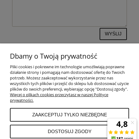
WYŚLIJ
Dbamy o Twoją prywatność
Pliki cookies i pokrewne im technologie umożliwiają poprawne
POMOC
działanie strony i pomagają nam dostosować ofertę do Twoich
potrzeb. Możesz zaakceptować wykorzystanie przez nas
wszystkich tych plików i przejść do sklepu lub dostosować użycie
PŁATNOŚCI I DOSTAWA
plików do swoich preferencji, wybierając opcję "Dostosuj zgody".
Więcej o plikach cookies przeczytasz w naszej Polityce
prywatności.
MOJE KONTO
ZAAKCEPTUJ TYLKO NIEZBĘDNE
REKLAMACJE I ZWROTY
DOSTOSUJ ZGODY