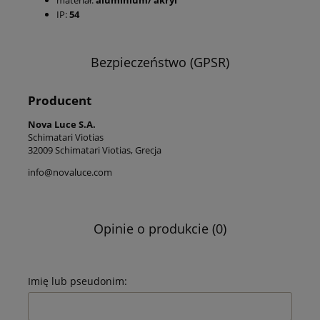
materiał:
aluminium/ akryl
IP:
54
Bezpieczeństwo (GPSR)
Producent
Nova Luce S.A.
Schimatari Viotias
32009 Schimatari Viotias, Grecja
info@novaluce.com
Opinie o produkcie (0)
Imię lub pseudonim: