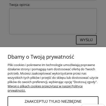
Twoja opinia:
WYŚLIJ
Dbamy o Twoją prywatność
Pliki cookies i pokrewne im technologie umożliwiają poprawne
POMOC
działanie strony i pomagają nam dostosować ofertę do Twoich
potrzeb. Możesz zaakceptować wykorzystanie przez nas
wszystkich tych plików i przejść do sklepu lub dostosować użycie
PŁATNOŚCI I DOSTAWA
plików do swoich preferencji, wybierając opcję "Dostosuj zgody".
Więcej o plikach cookies przeczytasz w naszej Polityce
prywatności.
MOJE KONTO
ZAAKCEPTUJ TYLKO NIEZBĘDNE