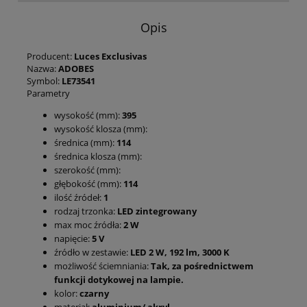
Opis
Producent:
Luces Exclusivas
Nazwa:
ADOBES
Symbol:
LE73541
Parametry
wysokość (mm):
395
wysokość klosza (mm):
średnica (mm):
114
średnica klosza (mm):
szerokość (mm):
głębokość (mm):
114
ilość źródeł:
1
rodzaj trzonka:
LED zintegrowany
max moc źródła:
2 W
napięcie:
5 V
źródło w zestawie:
LED 2 W, 192 lm, 3000 K
możliwość ściemniania:
Tak, za pośrednictwem
funkcji dotykowej na lampie.
kolor:
czarny