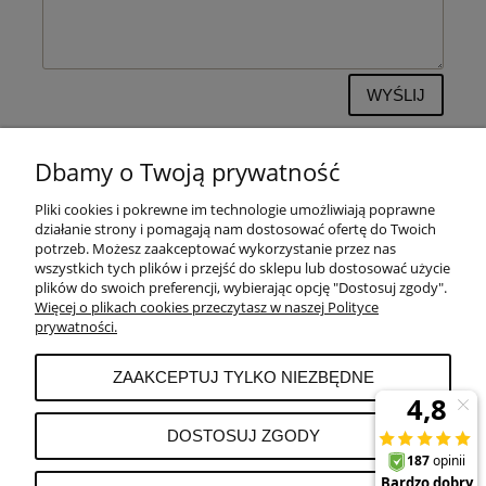
WYŚLIJ
Dbamy o Twoją prywatność
Pliki cookies i pokrewne im technologie umożliwiają poprawne
POMOC
działanie strony i pomagają nam dostosować ofertę do Twoich
potrzeb. Możesz zaakceptować wykorzystanie przez nas
wszystkich tych plików i przejść do sklepu lub dostosować użycie
PŁATNOŚCI I DOSTAWA
plików do swoich preferencji, wybierając opcję "Dostosuj zgody".
Więcej o plikach cookies przeczytasz w naszej Polityce
prywatności.
MOJE KONTO
ZAAKCEPTUJ TYLKO NIEZBĘDNE
REKLAMACJE I ZWROTY
DOSTOSUJ ZGODY