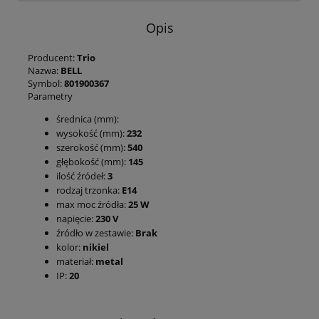
Opis
Producent:
Trio
Nazwa:
BELL
Symbol:
801900367
Parametry
średnica (mm):
wysokość (mm):
232
szerokość (mm):
540
głębokość (mm):
145
ilość źródeł:
3
rodzaj trzonka:
E14
max moc źródła:
25 W
napięcie:
230 V
źródło w zestawie:
Brak
kolor:
nikiel
materiał:
metal
IP:
20