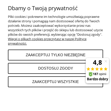
Dbamy o Twoją prywatność
Pliki cookies i pokrewne im technologie umożliwiają poprawne
POMOC
działanie strony i pomagają nam dostosować ofertę do Twoich
potrzeb. Możesz zaakceptować wykorzystanie przez nas
wszystkich tych plików i przejść do sklepu lub dostosować użycie
PŁATNOŚCI I DOSTAWA
plików do swoich preferencji, wybierając opcję "Dostosuj zgody".
Więcej o plikach cookies przeczytasz w naszej Polityce
prywatności.
MOJE KONTO
ZAAKCEPTUJ TYLKO NIEZBĘDNE
REKLAMACJE I ZWROTY
DOSTOSUJ ZGODY
O FIRMIE
ZAAKCEPTUJ WSZYSTKIE
POKAŻ PEŁNĄ WERSJĘ STRONY
Sklep internetowy Shoper.pl