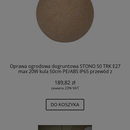
Oprawa ogrodowa dogruntowa STONO 50 TRK E27
max 20W kula 50cm PE/ABS IP65 przewód z
wtyczką 3m z kolcem do gruntu kolor terakota
45937 Kanlux
189,82 zł
zawiera 23% VAT
DO KOSZYKA