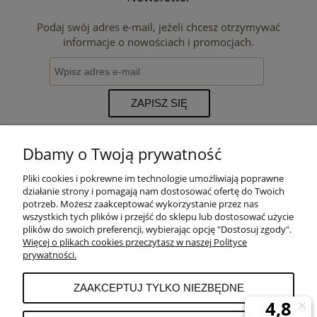
Podaj swój adres e-mail, jeżeli chcesz otrzymywać
informacje o nowościach i promocjach.
ZAPISZ SIĘ
Dbamy o Twoją prywatność
Pliki cookies i pokrewne im technologie umożliwiają poprawne
POMOC
działanie strony i pomagają nam dostosować ofertę do Twoich
potrzeb. Możesz zaakceptować wykorzystanie przez nas
wszystkich tych plików i przejść do sklepu lub dostosować użycie
PŁATNOŚCI I DOSTAWA
plików do swoich preferencji, wybierając opcję "Dostosuj zgody".
Więcej o plikach cookies przeczytasz w naszej Polityce
prywatności.
MOJE KONTO
ZAAKCEPTUJ TYLKO NIEZBĘDNE