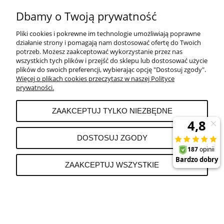
Dbamy o Twoją prywatność
Pliki cookies i pokrewne im technologie umożliwiają poprawne
POMOC
działanie strony i pomagają nam dostosować ofertę do Twoich
potrzeb. Możesz zaakceptować wykorzystanie przez nas
wszystkich tych plików i przejść do sklepu lub dostosować użycie
PŁATNOŚCI I DOSTAWA
plików do swoich preferencji, wybierając opcję "Dostosuj zgody".
Więcej o plikach cookies przeczytasz w naszej Polityce
prywatności.
MOJE KONTO
ZAAKCEPTUJ TYLKO NIEZBĘDNE
REKLAMACJE I ZWROTY
DOSTOSUJ ZGODY
O FIRMIE
ZAAKCEPTUJ WSZYSTKIE
POKAŻ PEŁNĄ WERSJĘ STRONY
Sklep internetowy Shoper.pl