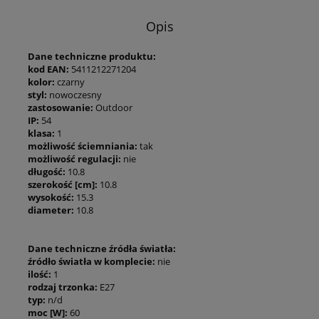
Opis
Dane techniczne produktu:
kod EAN:
5411212271204
kolor:
czarny
styl:
nowoczesny
zastosowanie:
Outdoor
IP:
54
klasa:
1
możliwość ściemniania:
tak
możliwość regulacji:
nie
długość:
10.8
szerokość [cm]:
10.8
wysokość:
15.3
diameter:
10.8
Dane techniczne źródła światła:
źródło światła w komplecie:
nie
ilość:
1
rodzaj trzonka:
E27
typ:
n/d
moc [W]:
60