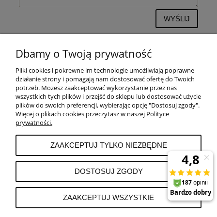
WYŚLIJ
Dbamy o Twoją prywatność
Pliki cookies i pokrewne im technologie umożliwiają poprawne
POMOC
działanie strony i pomagają nam dostosować ofertę do Twoich
potrzeb. Możesz zaakceptować wykorzystanie przez nas
wszystkich tych plików i przejść do sklepu lub dostosować użycie
PŁATNOŚCI I DOSTAWA
plików do swoich preferencji, wybierając opcję "Dostosuj zgody".
Więcej o plikach cookies przeczytasz w naszej Polityce
prywatności.
MOJE KONTO
ZAAKCEPTUJ TYLKO NIEZBĘDNE
REKLAMACJE I ZWROTY
DOSTOSUJ ZGODY
O FIRMIE
ZAAKCEPTUJ WSZYSTKIE