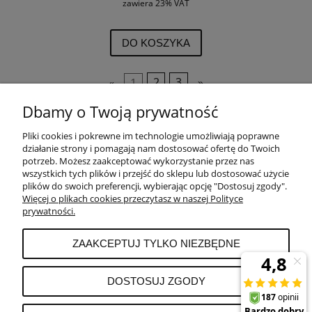
zawiera 23% VAT
DO KOSZYKA
«
1
2
3
»
Dbamy o Twoją prywatność
Pliki cookies i pokrewne im technologie umożliwiają poprawne
POMOC
działanie strony i pomagają nam dostosować ofertę do Twoich
potrzeb. Możesz zaakceptować wykorzystanie przez nas
wszystkich tych plików i przejść do sklepu lub dostosować użycie
PŁATNOŚCI I DOSTAWA
plików do swoich preferencji, wybierając opcję "Dostosuj zgody".
Więcej o plikach cookies przeczytasz w naszej Polityce
prywatności.
MOJE KONTO
ZAAKCEPTUJ TYLKO NIEZBĘDNE
REKLAMACJE I ZWROTY
DOSTOSUJ ZGODY