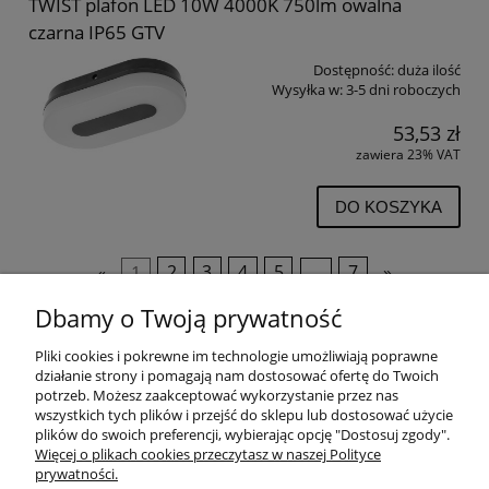
TWIST plafon LED 10W 4000K 750lm owalna
czarna IP65 GTV
Dostępność:
duża ilość
Wysyłka w:
3-5 dni roboczych
53,53 zł
zawiera 23% VAT
DO KOSZYKA
«
1
2
3
4
5
...
7
»
Dbamy o Twoją prywatność
Pliki cookies i pokrewne im technologie umożliwiają poprawne
POMOC
działanie strony i pomagają nam dostosować ofertę do Twoich
potrzeb. Możesz zaakceptować wykorzystanie przez nas
wszystkich tych plików i przejść do sklepu lub dostosować użycie
PŁATNOŚCI I DOSTAWA
plików do swoich preferencji, wybierając opcję "Dostosuj zgody".
Więcej o plikach cookies przeczytasz w naszej Polityce
prywatności.