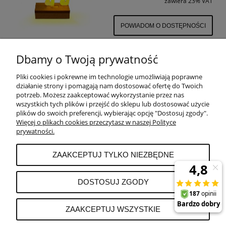
zawiera 23% VAT
POWIADOM O DOSTĘPNOŚCI
Dbamy o Twoją prywatność
Pliki cookies i pokrewne im technologie umożliwiają poprawne
POMOC
działanie strony i pomagają nam dostosować ofertę do Twoich
potrzeb. Możesz zaakceptować wykorzystanie przez nas
wszystkich tych plików i przejść do sklepu lub dostosować użycie
PŁATNOŚCI I DOSTAWA
plików do swoich preferencji, wybierając opcję "Dostosuj zgody".
Więcej o plikach cookies przeczytasz w naszej Polityce
prywatności.
MOJE KONTO
ZAAKCEPTUJ TYLKO NIEZBĘDNE
REKLAMACJE I ZWROTY
DOSTOSUJ ZGODY
O FIRMIE
ZAAKCEPTUJ WSZYSTKIE