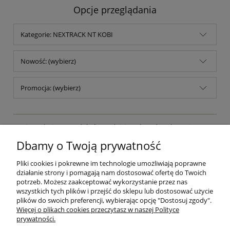
Opcje przeglądania
Kategorie: NEXTRACK NT KOBI
Nowość: (wybierz)
Promocja: (wybierz)
Nie znaleziono produktów spełniających podane kryteria.
Dbamy o Twoją prywatność
Pliki cookies i pokrewne im technologie umożliwiają poprawne
POMOC
działanie strony i pomagają nam dostosować ofertę do Twoich
potrzeb. Możesz zaakceptować wykorzystanie przez nas
wszystkich tych plików i przejść do sklepu lub dostosować użycie
PŁATNOŚCI I DOSTAWA
plików do swoich preferencji, wybierając opcję "Dostosuj zgody".
Więcej o plikach cookies przeczytasz w naszej Polityce
prywatności.