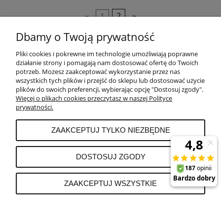
«
1
2
»
Dbamy o Twoją prywatność
Pliki cookies i pokrewne im technologie umożliwiają poprawne
POMOC
działanie strony i pomagają nam dostosować ofertę do Twoich
potrzeb. Możesz zaakceptować wykorzystanie przez nas
wszystkich tych plików i przejść do sklepu lub dostosować użycie
PŁATNOŚCI I DOSTAWA
plików do swoich preferencji, wybierając opcję "Dostosuj zgody".
Więcej o plikach cookies przeczytasz w naszej Polityce
prywatności.
MOJE KONTO
ZAAKCEPTUJ TYLKO NIEZBĘDNE
REKLAMACJE I ZWROTY
DOSTOSUJ ZGODY
O FIRMIE
ZAAKCEPTUJ WSZYSTKIE
POKAŻ PEŁNĄ WERSJĘ STRONY