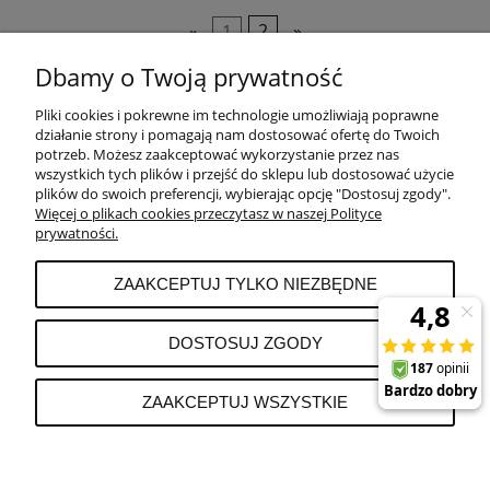
«
1
2
»
Dbamy o Twoją prywatność
Pliki cookies i pokrewne im technologie umożliwiają poprawne
POMOC
działanie strony i pomagają nam dostosować ofertę do Twoich
potrzeb. Możesz zaakceptować wykorzystanie przez nas
wszystkich tych plików i przejść do sklepu lub dostosować użycie
PŁATNOŚCI I DOSTAWA
plików do swoich preferencji, wybierając opcję "Dostosuj zgody".
Więcej o plikach cookies przeczytasz w naszej Polityce
prywatności.
MOJE KONTO
ZAAKCEPTUJ TYLKO NIEZBĘDNE
REKLAMACJE I ZWROTY
DOSTOSUJ ZGODY
O FIRMIE
ZAAKCEPTUJ WSZYSTKIE
POKAŻ PEŁNĄ WERSJĘ STRONY