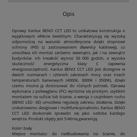
Opis
Oprawy Kanlux BENO CCT LED to unikatowa konstrukcja o
wyjątkowym efekcie świetlnym. Charakteryzują się wysoką
odpornością na warunki atmosferyczne dzięki stopniowi
ochrony IP65 (z zastosowaniem dławnicy kablowej), co
umożliwia ich montaż zarówno wewnątrz, jak i na zewnątrz
budynków. Ich trwałość wynosi 50 000 godzin, a wysoka
skuteczność energetyczna klasy C zapewnia
energooszczędność. Kanlux BENO CCT LED jest dostępne w
dwóch rozmiarach i czterech zakresach mocy oraz trzech
temperaturach barwowych (4000K, 3000K i 3500K), dzięki
czemu można ją dostosować do różnych potrzeb. Oprawa
wykonana z poliwęglanu (PC) wyróżnia się prostym, szybkim
montażem na suficie lub ścianie, a wersja z czujnikiem ruchu
(BENO LED -SE) umożliwia regulację zakresu działania. Dzięki
unikatowemu designowi i multifunkcjonalności, Kanlux BENO
CCT LED doskonale sprawdzi się jako ozdoba każdego
wnętrza. Produkt objęty jest 5-letnią gwarancją.
Kolor: biały
Miejsce montażu: do nadbudowania na ścianie, do