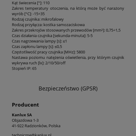
Kąt świecenia [°]: 110
Zakres temperatury otoczenia, na którą może być narażony
wyrób [°C]: -15÷35
Rodzaj czujnika: mikrofalowy
Rodzaj przyłącza: kostka samozaciskowa
Zakres przekrojów stosowanych przewodów [mm²]: 0,75÷1,5
Czas działania czujnika [sekunda-minuta]: 5-5
Czas nagrzewania lampy [s]: ≤1
Czas zapłonu lampy [s]: ≤0,5
Częstotliwość pracy czujnika [MHz]: 5800
Nastawa poziomu natężenia oświetlenia, przy którym czujnik
wykrywa ruch [lx]: 2/10/50/off
Stopień IP: 65
Bezpieczeństwo (GPSR)
Producent
Kanlux SA
Objazdowa 1-3
41-922 Radzionków, Polska
techniczne@kanlux.pl