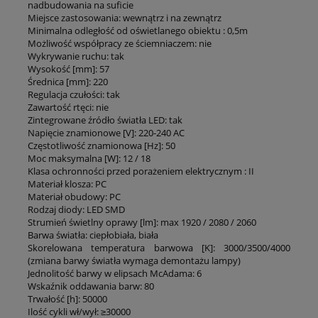
nadbudowania na suficie
Miejsce zastosowania: wewnątrz i na zewnątrz
Minimalna odległość od oświetlanego obiektu : 0,5m
Możliwość współpracy ze ściemniaczem: nie
Wykrywanie ruchu: tak
Wysokość [mm]: 57
Średnica [mm]: 220
Regulacja czułości: tak
Zawartość rtęci: nie
Zintegrowane źródło światła LED: tak
Napięcie znamionowe [V]: 220-240 AC
Częstotliwość znamionowa [Hz]: 50
Moc maksymalna [W]: 12 / 18
Klasa ochronności przed porażeniem elektrycznym : II
Materiał klosza: PC
Materiał obudowy: PC
Rodzaj diody: LED SMD
Strumień świetlny oprawy [lm]: max 1920 / 2080 / 2060
Barwa światła: ciepłobiała, biała
Skorelowana temperatura barwowa [K]: 3000/3500/4000
(zmiana barwy światła wymaga demontażu lampy)
Jednolitość barwy w elipsach McAdama: 6
Wskaźnik oddawania barw: 80
Trwałość [h]: 50000
Ilość cykli wł/wył: ≥30000