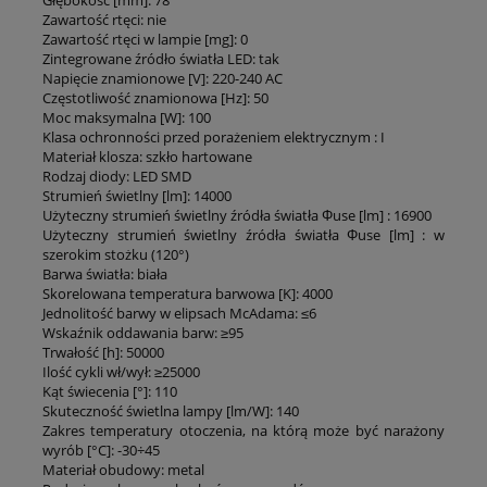
Głębokość [mm]: 78
Zawartość rtęci: nie
Zawartość rtęci w lampie [mg]: 0
Zintegrowane źródło światła LED: tak
Napięcie znamionowe [V]: 220-240 AC
Częstotliwość znamionowa [Hz]: 50
Moc maksymalna [W]: 100
Klasa ochronności przed porażeniem elektrycznym : I
Materiał klosza: szkło hartowane
Rodzaj diody: LED SMD
Strumień świetlny [lm]: 14000
Użyteczny strumień świetlny źródła światła Φuse [lm] : 16900
Użyteczny strumień świetlny źródła światła Φuse [lm] : w
szerokim stożku (120°)
Barwa światła: biała
Skorelowana temperatura barwowa [K]: 4000
Jednolitość barwy w elipsach McAdama: ≤6
Wskaźnik oddawania barw: ≥95
Trwałość [h]: 50000
Ilość cykli wł/wył: ≥25000
Kąt świecenia [°]: 110
Skuteczność świetlna lampy [lm/W]: 140
Zakres temperatury otoczenia, na którą może być narażony
wyrób [°C]: -30÷45
Materiał obudowy: metal