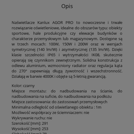
Opis
Naświetlacze Kanlux AGOR PRO to nowoczesne i trwałe
rozwiązanie oświetleniowe, idealne do obszarów typu: obiekty
sportowe, hale produkcyjne czy elewacje budynków o
charakterze przemysłowym lub magazynowym. Dostępne są
w trzech mocach: 100W, 150W i 200W oraz w wersjach
symetrycznej (140 lm/W) i asymetrycznej (135 lm/W). Dzięki
klasie szczelności IP65 i wytrzymałości IK08, skutecznie
opierają się czynnikom zewnętrznym. Solidna konstrukcja z
odlewu aluminium, wzmocniony radiator oraz regulacja kąta
do 270° zapewniają długą żywotność i wszechstronność.
Działają w barwie 4000K i objęte są 5-letnią gwarancją.
Kolor: czarny
Miejsce montażu: do nadbudowania na ścianie, do
nadbudowania na suficie, do nadbudowania na podłożu
Miejsce zastosowania: do zastosowań przemysłowych
Minimalna odległość od oświetlanego obiektu : 1m
Możliwość współpracy ze ściemniaczem: nie
Wykrywanie ruchu: nie
Szerokość [mm]: 291
Wysokość [mm]: 253