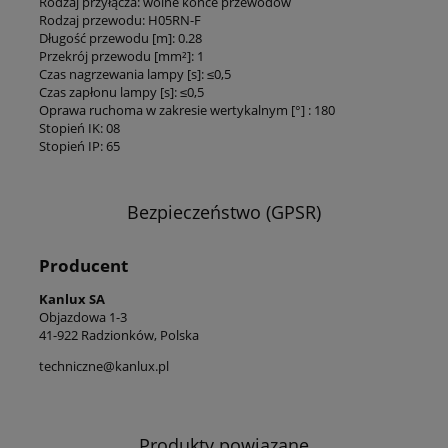
Rodzaj przyłącza: wolne końce przewodów
Rodzaj przewodu: H05RN-F
Długość przewodu [m]: 0.28
Przekrój przewodu [mm²]: 1
Czas nagrzewania lampy [s]: ≤0,5
Czas zapłonu lampy [s]: ≤0,5
Oprawa ruchoma w zakresie wertykalnym [°] : 180
Stopień IK: 08
Stopień IP: 65
Bezpieczeństwo (GPSR)
Producent
Kanlux SA
Objazdowa 1-3
41-922 Radzionków, Polska
techniczne@kanlux.pl
Produkty powiązane