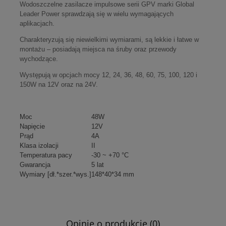
Wodoszczelne zasilacze impulsowe serii GPV marki Global
Leader Power sprawdzają się w wielu wymagających
aplikacjach.
Charakteryzują się niewielkimi wymiarami, są lekkie i łatwe w
montażu – posiadają miejsca na śruby oraz przewody
wychodzące.
Występują w opcjach mocy 12, 24, 36, 48, 60, 75, 100, 120 i
150W na 12V oraz na 24V.
Moc
48W
Napięcie
12V
Prąd
4A
Klasa izolacji
II
Temperatura pacy
-30 ~ +70 °C
Gwarancja
5 lat
Wymiary [dł.*szer.*wys.]
148*40*34 mm
Opinie o produkcie (0)