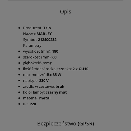
Opis
Producent:
Trio
Nazwa:
MARLEY
Symbol:
212400232
Parametry
wysokość (mm):
180
szerokość (mm):
60
głębokość (mm):
ilość źródeł / rodzaj trzonka:
2 x GU10
max moc źródła:
35 W
napięcie:
230 V
źródło w zestawie:
brak
kolor lampy:
czarny mat
materiał:
metal
IP:
IP20
Bezpieczeństwo (GPSR)