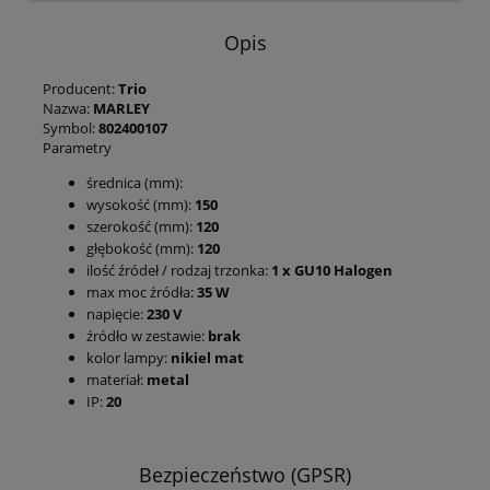
Opis
Producent:
Trio
Nazwa:
MARLEY
Symbol:
802400107
Parametry
średnica (mm):
wysokość (mm):
150
szerokość (mm):
120
głębokość (mm):
120
ilość źródeł / rodzaj trzonka:
1 x GU10 Halogen
max moc źródła:
35 W
napięcie:
230 V
źródło w zestawie:
brak
kolor lampy:
nikiel mat
materiał:
metal
IP:
20
Bezpieczeństwo (GPSR)