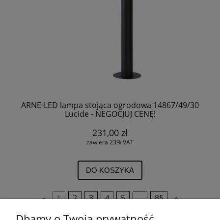
ARNE-LED lampa stojąca ogrodowa 14867/49/30
Lucide - NEGOCJUJ CENĘ!
231,00 zł
zawiera 23% VAT
DO KOSZYKA
«
1
2
3
4
5
...
85
»
Dbamy o Twoją prywatność